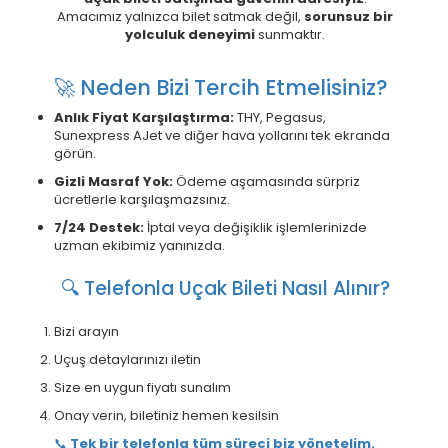
Amacımız yalnızca bilet satmak değil,
sorunsuz bir
yolculuk deneyimi
sunmaktır.
🚀 Neden Bizi Tercih Etmelisiniz?
Anlık Fiyat Karşılaştırma:
THY, Pegasus,
Sunexpress AJet ve diğer hava yollarını tek ekranda
görün.
Gizli Masraf Yok:
Ödeme aşamasında sürpriz
ücretlerle karşılaşmazsınız.
7/24 Destek:
İptal veya değişiklik işlemlerinizde
uzman ekibimiz yanınızda.
🔍 Telefonla Uçak Bileti Nasıl Alınır?
Bizi arayın
Uçuş detaylarınızı iletin
Size en uygun fiyatı sunalım
Onay verin, biletiniz hemen kesilsin
📞
Tek bir telefonla tüm süreci biz yönetelim.