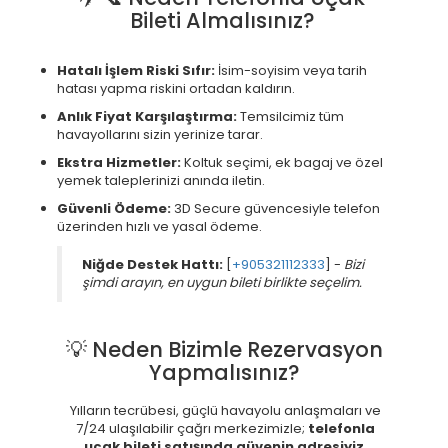
Bileti Almalısınız?
Hatalı İşlem Riski Sıfır:
İsim-soyisim veya tarih
hatası yapma riskini ortadan kaldırın.
Anlık Fiyat Karşılaştırma:
Temsilcimiz tüm
havayollarını sizin yerinize tarar.
Ekstra Hizmetler:
Koltuk seçimi, ek bagaj ve özel
yemek taleplerinizi anında iletin.
Güvenli Ödeme:
3D Secure güvencesiyle telefon
üzerinden hızlı ve yasal ödeme.
Niğde Destek Hattı:
[
+905321112333
] -
Bizi
şimdi arayın, en uygun bileti birlikte seçelim.
💡 Neden Bizimle Rezervasyon
Yapmalısınız?
Yılların tecrübesi, güçlü havayolu anlaşmaları ve
7/24 ulaşılabilir çağrı merkezimizle;
telefonla
uçak bileti satışında güvenin adresiyiz
.