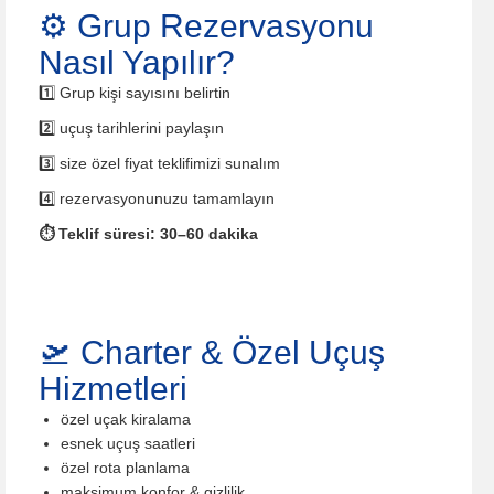
⚙️ Grup Rezervasyonu
Nasıl Yapılır?
1️⃣ Grup kişi sayısını belirtin
2️⃣ uçuş tarihlerini paylaşın
3️⃣ size özel fiyat teklifimizi sunalım
4️⃣ rezervasyonunuzu tamamlayın
⏱ Teklif süresi: 30–60 dakika
🛫 Charter & Özel Uçuş
Hizmetleri
özel uçak kiralama
esnek uçuş saatleri
özel rota planlama
maksimum konfor & gizlilik