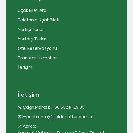
Uçak Bileti Ara
Telefonla Uçak Bileti
Yurtiçi Turlar
Yurtdışı Turlar
Otel Rezervasyonu
Transfer Hizmetleri
İletişim
İletişim
📞 Çağrı Merkezi:
+90 532 111 23 33
✉ E-posta:
info@goldenoftur.com.tr
📍 Adres:
Kaşüstü Mahallesi Trabzon Dünya Ticaret