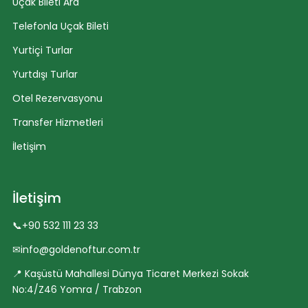
Uçak Bileti Ara
Telefonla Uçak Bileti
Yurtiçi Turlar
Yurtdışı Turlar
Otel Rezervasyonu
Transfer Hizmetleri
İletişim
İletişim
📞
+90 532 111 23 33
✉
info@goldenoftur.com.tr
📍 Kaşüstü Mahallesi Dünya Ticaret Merkezi Sokak
No:4/Z46 Yomra / Trabzon