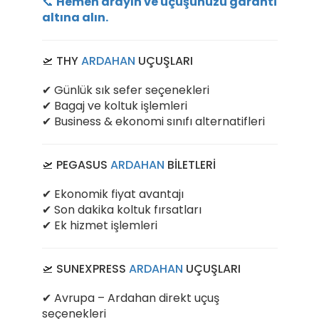
📞
Hemen arayın ve uçuşunuzu garanti
altına alın.
🛫 THY
ARDAHAN
UÇUŞLARI
✔ Günlük sık sefer seçenekleri
✔ Bagaj ve koltuk işlemleri
✔ Business & ekonomi sınıfı alternatifleri
🛫 PEGASUS
ARDAHAN
BİLETLERİ
✔ Ekonomik fiyat avantajı
✔ Son dakika koltuk fırsatları
✔ Ek hizmet işlemleri
🛫 SUNEXPRESS
ARDAHAN
UÇUŞLARI
✔ Avrupa – Ardahan direkt uçuş
seçenekleri