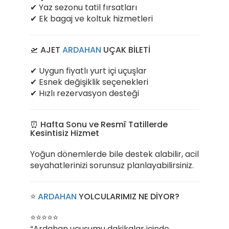
✔ Yaz sezonu tatil fırsatları
✔ Ek bagaj ve koltuk hizmetleri
🛫 AJET
ARDAHAN
UÇAK BİLETİ
✔ Uygun fiyatlı yurt içi uçuşlar
✔ Esnek değişiklik seçenekleri
✔ Hızlı rezervasyon desteği
⏰ Hafta Sonu ve Resmî Tatillerde
Kesintisiz Hizmet
Yoğun dönemlerde bile destek alabilir, acil
seyahatlerinizi sorunsuz planlayabilirsiniz.
⭐
ARDAHAN
YOLCULARIMIZ NE DİYOR?
⭐⭐⭐⭐⭐
“Ardahan uçuşumu dakikalar içinde