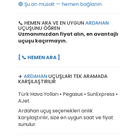
🟢 Şu an müsait — hemen bağlanın
📞 HEMEN ARA VE EN UYGUN
ARDAHAN
UÇUŞUNU ÖĞREN
Uzmanımızdan fiyat alın, en avantajlı
uçuşu kaçırmayın.
[ 📞 HEMEN ARA ]
✈️
ARDAHAN
UÇUŞLARI TEK ARAMADA
KARŞILAŞTIRILIR
Türk Hava Yolları • Pegasus • SunExpress •
AJet
Ardahan uçuş seçenekleri anlık
karşılaştırılır, size en uygun saat ve fiyat
sunulur.