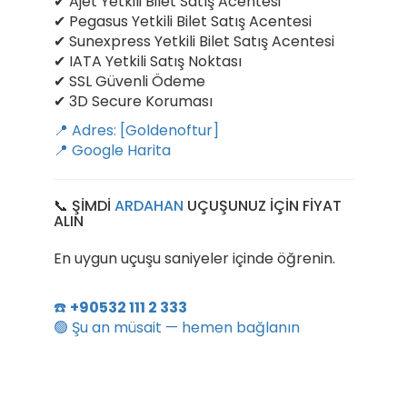
✔ Ajet Yetkili Bilet Satış Acentesi
✔ Pegasus Yetkili Bilet Satış Acentesi
✔ Sunexpress Yetkili Bilet Satış Acentesi
✔ IATA Yetkili Satış Noktası
✔ SSL Güvenli Ödeme
✔ 3D Secure Koruması
📍 Adres: [Goldenoftur]
📍 Google Harita
📞 ŞİMDİ
ARDAHAN
UÇUŞUNUZ İÇİN FİYAT
ALIN
En uygun uçuşu saniyeler içinde öğrenin.
☎️
+90532 111 2 333
🟢 Şu an müsait — hemen bağlanın