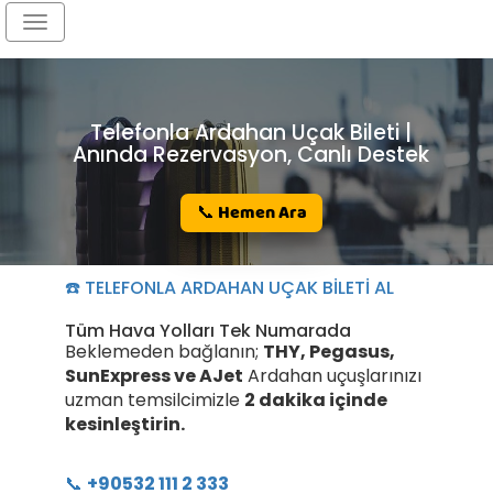
Toggle
navigation
Telefonla Ardahan Uçak Bileti |
Anında Rezervasyon, Canlı Destek
📞 Hemen Ara
☎️ TELEFONLA ARDAHAN UÇAK BİLETİ AL
Tüm Hava Yolları Tek Numarada
Beklemeden bağlanın;
THY, Pegasus,
SunExpress ve AJet
Ardahan uçuşlarınızı
uzman temsilcimizle
2 dakika içinde
kesinleştirin.
📞
+90532 111 2 333