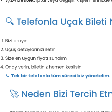
7/24 Destek:
İptal veya değişiklik işlemlerinizd
🔍 Telefonla Uçak Bileti 
Bizi arayın
Uçuş detaylarınızı iletin
Size en uygun fiyatı sunalım
Onay verin, biletiniz hemen kesilsin
📞
Tek bir telefonla tüm süreci biz yönetelim.
🚀 Neden Bizi Tercih Et