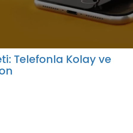
ti: Telefonla Kolay ve
yon