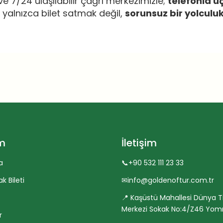
ve 7/24 ulaşılabilir çağrı merkezimizle;
telefonla u
 yalnızca bilet satmak değil,
sorunsuz bir yolculu
im
İletişim
a
📞
+90 532 111 23 33
k Bileti
✉
info@goldenoftur.com.tr
📍 Kaşüstü Mahallesi Dünya T
Merkezi Sokak No:4/Z46 Yom
r