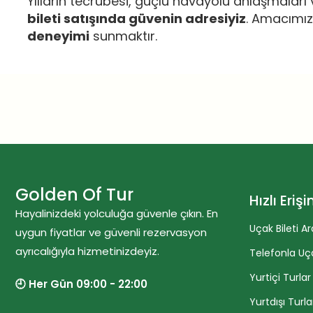
Yılların tecrübesi, güçlü havayolu anlaşmaları 
bileti satışında güvenin adresiyiz
. Amacımız
deneyimi
sunmaktır.
Golden Of Tur
Hızlı Eriş
Hayalinizdeki yolculuğa güvenle çıkın. En
Uçak Bileti Ar
uygun fiyatlar ve güvenli rezervasyon
ayrıcalığıyla hizmetinizdeyiz.
Telefonla Uça
Yurtiçi Turlar
🕘 Her Gün 09:00 - 22:00
Yurtdışı Turla