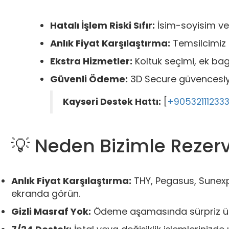
Hatalı İşlem Riski Sıfır:
İsim-soyisim vey
Anlık Fiyat Karşılaştırma:
Temsilcimiz t
Ekstra Hizmetler:
Koltuk seçimi, ek baga
Güvenli Ödeme:
3D Secure güvencesiyl
Kayseri Destek Hattı:
[
+90532111233
💡 Neden Bizimle Rezer
Anlık Fiyat Karşılaştırma:
THY, Pegasus, Sunexpr
ekranda görün.
Gizli Masraf Yok:
Ödeme aşamasında sürpriz ücre