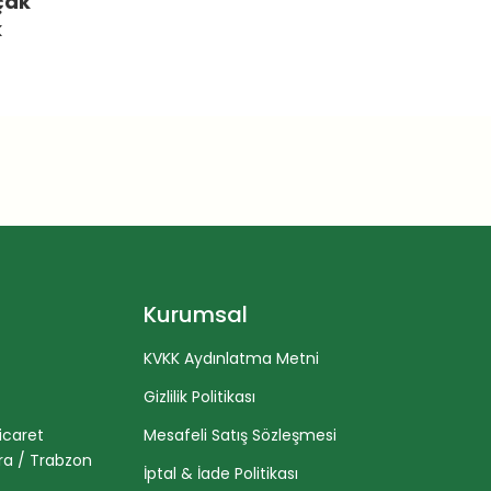
çak
k
Kurumsal
KVKK Aydınlatma Metni
Gizlilik Politikası
icaret
Mesafeli Satış Sözleşmesi
ra / Trabzon
İptal & İade Politikası