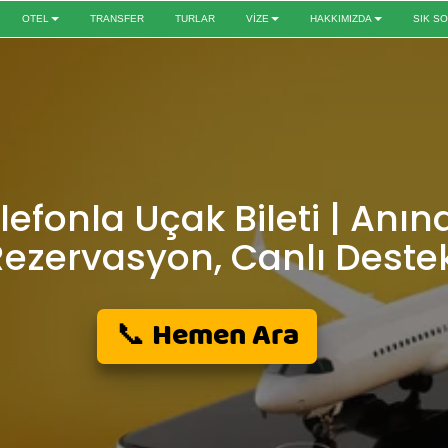
OTEL
TRANSFER
TURLAR
VİZE
HAKKIMIZDA
SIK S
lefonla Uçak Bileti | Anın
Rezervasyon, Canlı Deste
📞 Hemen Ara