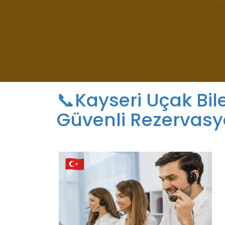
📞
Kayseri Uçak Bile
Güvenli Rezervas