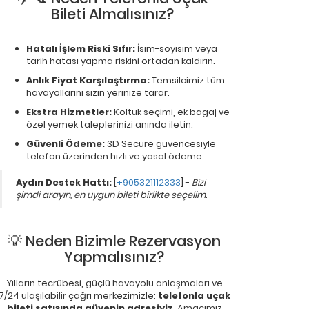
Bileti Almalısınız?
Hatalı İşlem Riski Sıfır:
İsim-soyisim veya
tarih hatası yapma riskini ortadan kaldırın.
Anlık Fiyat Karşılaştırma:
Temsilcimiz tüm
havayollarını sizin yerinize tarar.
Ekstra Hizmetler:
Koltuk seçimi, ek bagaj ve
özel yemek taleplerinizi anında iletin.
Güvenli Ödeme:
3D Secure güvencesiyle
telefon üzerinden hızlı ve yasal ödeme.
Aydın Destek Hattı:
[
+905321112333
] -
Bizi
şimdi arayın, en uygun bileti birlikte seçelim.
💡 Neden Bizimle Rezervasyon
Yapmalısınız?
Yılların tecrübesi, güçlü havayolu anlaşmaları ve
7/24 ulaşılabilir çağrı merkezimizle;
telefonla uçak
bileti satışında güvenin adresiyiz
. Amacımız