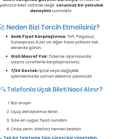
yalnızca bilet satmak değil,
sorunsuz bir yolculuk
deneyimi
sunmaktır.
🚀 Neden Bizi Tercih Etmelisiniz?
Anlık Fiyat Karşılaştırma:
THY, Pegasus,
Sunexpress AJet ve diğer hava yollarını tek
ekranda görün.
Gizli Masraf Yok:
Ödeme aşamasında
sürpriz ücretlerle karşılaşmazsınız.
7/24 Destek:
İptal veya değişiklik
işlemlerinizde uzman ekibimiz yanınızda.
🔍 Telefonla Uçak Bileti Nasıl Alınır?
Bizi arayın
Uçuş detaylarınızı iletin
Size en uygun fiyatı sunalım
Onay verin, biletiniz hemen kesilsin
📞
Tek bir telefonla tüm süreci biz yönetelim.