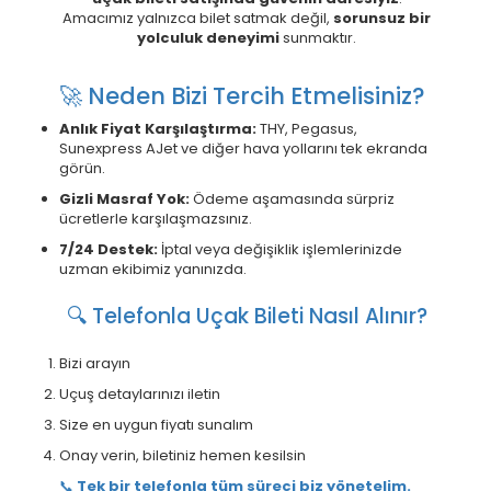
Amacımız yalnızca bilet satmak değil,
sorunsuz bir
yolculuk deneyimi
sunmaktır.
🚀 Neden Bizi Tercih Etmelisiniz?
Anlık Fiyat Karşılaştırma:
THY, Pegasus,
Sunexpress AJet ve diğer hava yollarını tek ekranda
görün.
Gizli Masraf Yok:
Ödeme aşamasında sürpriz
ücretlerle karşılaşmazsınız.
7/24 Destek:
İptal veya değişiklik işlemlerinizde
uzman ekibimiz yanınızda.
🔍 Telefonla Uçak Bileti Nasıl Alınır?
Bizi arayın
Uçuş detaylarınızı iletin
Size en uygun fiyatı sunalım
Onay verin, biletiniz hemen kesilsin
📞
Tek bir telefonla tüm süreci biz yönetelim.