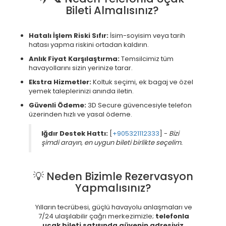
Bileti Almalısınız?
Hatalı İşlem Riski Sıfır:
İsim-soyisim veya tarih
hatası yapma riskini ortadan kaldırın.
Anlık Fiyat Karşılaştırma:
Temsilcimiz tüm
havayollarını sizin yerinize tarar.
Ekstra Hizmetler:
Koltuk seçimi, ek bagaj ve özel
yemek taleplerinizi anında iletin.
Güvenli Ödeme:
3D Secure güvencesiyle telefon
üzerinden hızlı ve yasal ödeme.
Iğdır Destek Hattı:
[
+905321112333
] -
Bizi
şimdi arayın, en uygun bileti birlikte seçelim.
💡 Neden Bizimle Rezervasyon
Yapmalısınız?
Yılların tecrübesi, güçlü havayolu anlaşmaları ve
7/24 ulaşılabilir çağrı merkezimizle;
telefonla
uçak bileti satışında güvenin adresiyiz
.